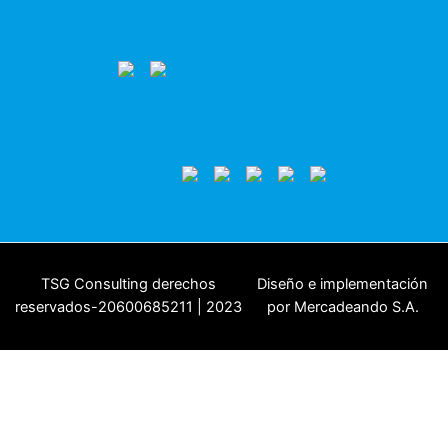
TSG Consulting derechos
Diseño e implementación
reservados-20600685211 | 2023
por Mercadeando S.A.
x
Close
Abrir chat